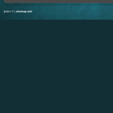
jbelon © |
sitemap.xml