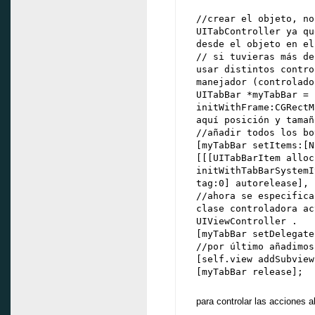
//crear el objeto, no
UITabController ya qu
desde el objeto en el
// si tuvieras más de
usar distintos contro
manejador (controlado
UITabBar *myTabBar = 
initWithFrame:CGRectM
aquí posición y tamañ
//añadir todos los bo
[myTabBar setItems:[N
[[[UITabBarItem alloc
initWithTabBarSystemI
tag:0] autorelease], 
//ahora se especifica
clase controladora ac
UIViewController
.
[myTabBar setDelegate
//por último añadimos
[self.view addSubview
[myTabBar release];
para controlar las acciones a