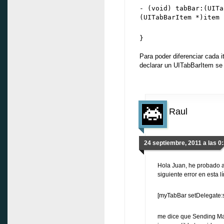
- (void) tabBar:(UITa
(UITabBarItem *)item 
}
Para poder diferenciar cada it
declarar un UITabBarItem se 
Raul
24 septiembre, 2011 a las 0
Hola Juan, he probado a
siguiente error en esta l
[myTabBar setDelegate:se
me dice que Sending Mai