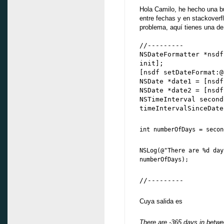
Hola Camilo, he hecho una bú
entre fechas y en stackoverf
problema, aquí tienes una de 
//---------
NSDateFormatter *nsdf
init];
[nsdf setDateFormat:@
NSDate *date1 = [nsdf
NSDate *date2 = [nsdf
NSTimeInterval second
timeIntervalSinceDate
int numberOfDays = secon
NSLog(@"There are %d day
numberOfDays);
//---------
Cuya salida es
There are -365 days in betwe