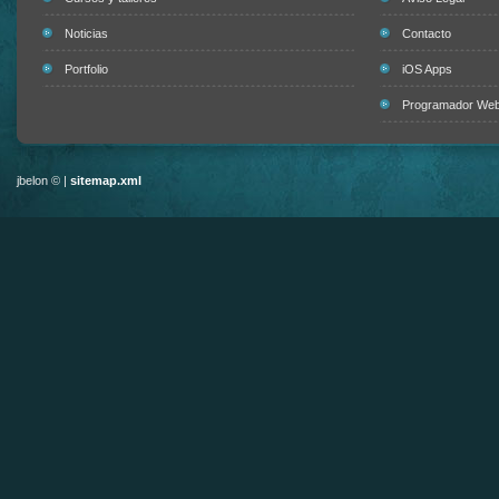
Noticias
Contacto
Portfolio
iOS Apps
Programador Web 
jbelon © |
sitemap.xml