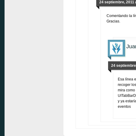
24 septiembre, 2011 a
Comentando la lín
Gracias.
Jua
24 septiembre,
Esa línea 
recoger los
mira como 
UITabBarDe
y ya estarí
eventos