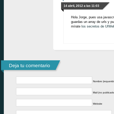
14 abril, 2012 a las 11:03
Hola Jorge, pues usa javascr
guardas un array de urls y p
mírate
los secretos de UIWe
Deja tu comentario
Nombre (requerid
Mail (no publicado
Website