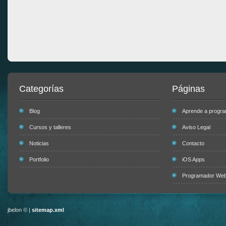
Categorías
Páginas
Blog
Aprende a progr
Cursos y talleres
Aviso Legal
Noticias
Contacto
Portfolio
iOS Apps
Programador Web 
jbelon © |
sitemap.xml