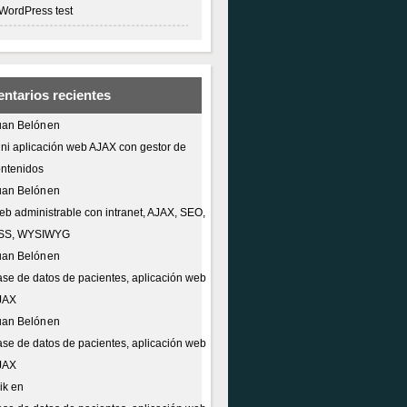
WordPress test
ntarios recientes
uan Belón
en
ni aplicación web AJAX con gestor de
ntenidos
uan Belón
en
b administrable con intranet, AJAX, SEO,
SS, WYSIWYG
uan Belón
en
se de datos de pacientes, aplicación web
JAX
uan Belón
en
se de datos de pacientes, aplicación web
JAX
ik
en