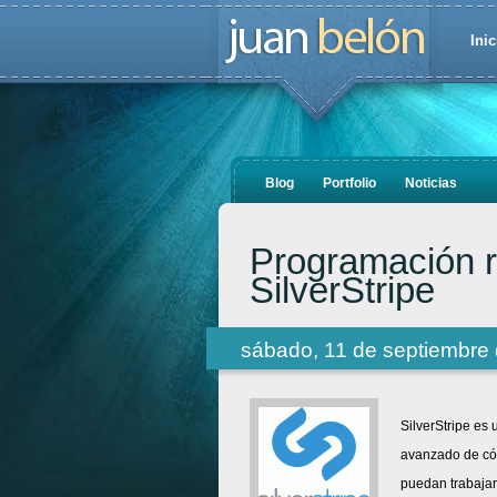
Inic
Blog
Portfolio
Noticias
Programación r
SilverStripe
sábado, 11 de septiembre
SilverStripe es
avanzado de cód
puedan trabajar