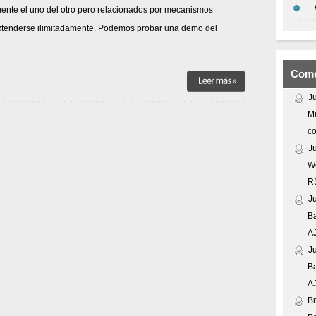
ente el uno del otro pero relacionados por mecanismos
xtenderse ilimitadamente. Podemos probar una demo del
Come
J
Mi
co
J
We
R
J
Ba
A
J
Ba
A
Br