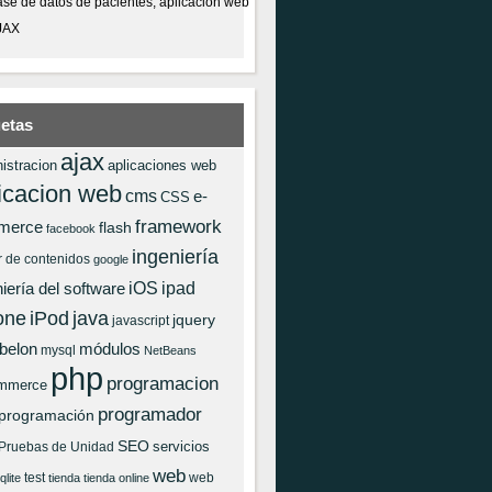
se de datos de pacientes, aplicación web
JAX
uetas
ajax
istracion
aplicaciones web
icacion web
cms
e-
CSS
framework
merce
flash
facebook
ingeniería
r de contenidos
google
iOS
ipad
iería del software
one
iPod
java
jquery
javascript
 belon
módulos
mysql
NetBeans
php
programacion
mmerce
programador
programación
SEO
servicios
Pruebas de Unidad
web
test
web
qlite
tienda
tienda online