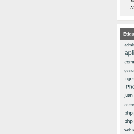
Ba
A
Etiq
admin
apl
com
gesto
ingen
iPh
juan
osco
php
php
web
s