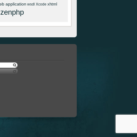
eb application
xhtml
wsdl
Xcode
zenphp