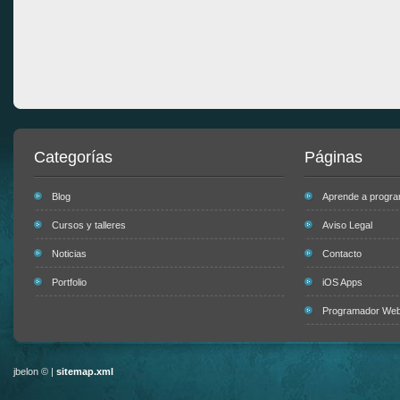
Categorías
Páginas
Blog
Aprende a progr
Cursos y talleres
Aviso Legal
Noticias
Contacto
Portfolio
iOS Apps
Programador Web 
jbelon © |
sitemap.xml