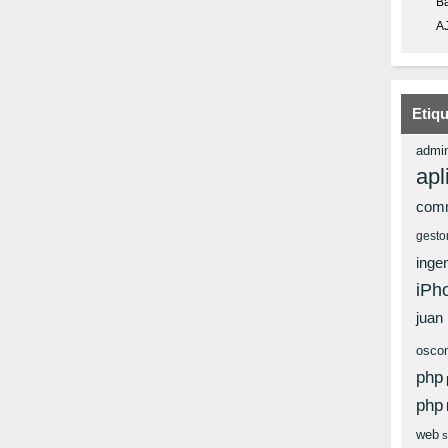
Ba
A
Etiq
admin
apl
com
gesto
ingen
iPh
juan
osco
php
php
web
s