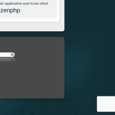
eb application
xhtml
wsdl
Xcode
zenphp