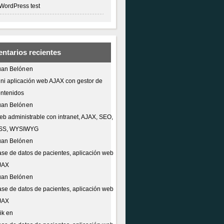
WordPress test
ntarios recientes
uan Belón
en
ni aplicación web AJAX con gestor de
ntenidos
uan Belón
en
b administrable con intranet, AJAX, SEO,
SS, WYSIWYG
uan Belón
en
se de datos de pacientes, aplicación web
JAX
uan Belón
en
se de datos de pacientes, aplicación web
JAX
ik
en