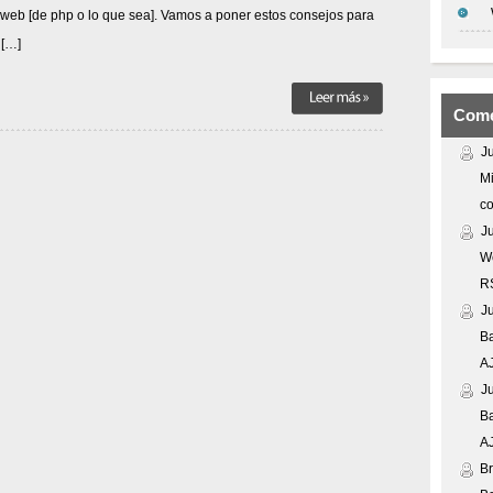
eb [de php o lo que sea]. Vamos a poner estos consejos para
 […]
Come
J
Mi
co
J
We
R
J
Ba
A
J
Ba
A
Br