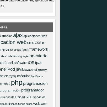
se de datos de pacientes, aplicación web
JAX
uetas
ajax
istracion
aplicaciones web
icacion web
cms
e-
CSS
framework
merce
flash
facebook
ingeniería
r de contenidos
google
iOS
ipad
iería del software
one
iPod
java
jquery
javascript
 belon
módulos
mysql
NetBeans
php
programacion
mmerce
programador
programación
SEO
servicios
Pruebas de Unidad
web
test
web
qlite
tienda
tienda online