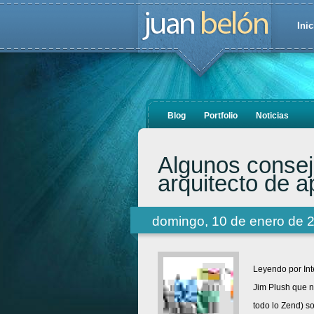
Inic
Blog
Portfolio
Noticias
Algunos consej
arquitecto de a
domingo, 10 de enero de 
Leyendo por In
Jim Plush que n
todo lo Zend) s