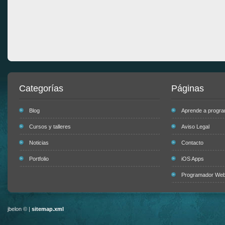
Categorías
Páginas
Blog
Aprende a progr
Cursos y talleres
Aviso Legal
Noticias
Contacto
Portfolio
iOS Apps
Programador Web 
jbelon © |
sitemap.xml