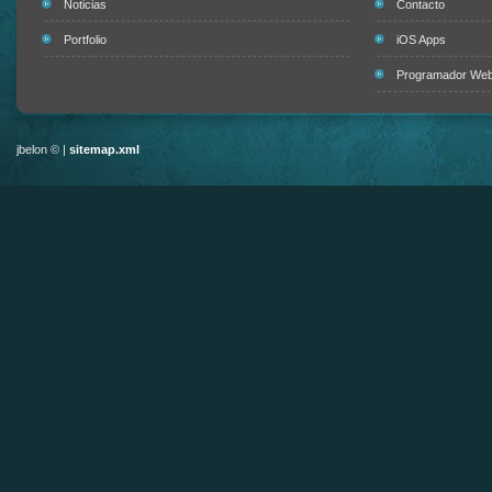
Noticias
Contacto
Portfolio
iOS Apps
Programador Web 
jbelon © |
sitemap.xml