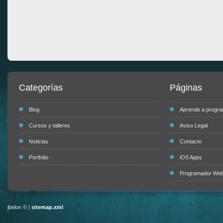
Categorías
Páginas
Blog
Aprende a progr
Cursos y talleres
Aviso Legal
Noticias
Contacto
Portfolio
iOS Apps
Programador Web 
jbelon © |
sitemap.xml