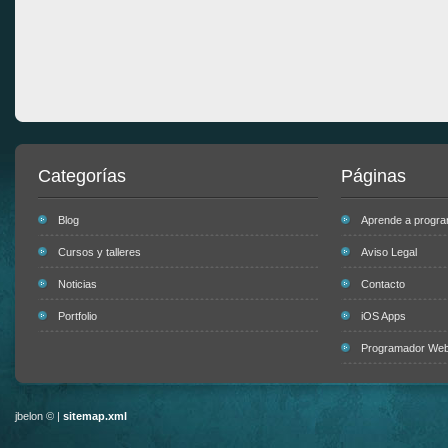
Categorías
Páginas
Blog
Aprende a progr
Cursos y talleres
Aviso Legal
Noticias
Contacto
Portfolio
iOS Apps
Programador Web 
jbelon © |
sitemap.xml