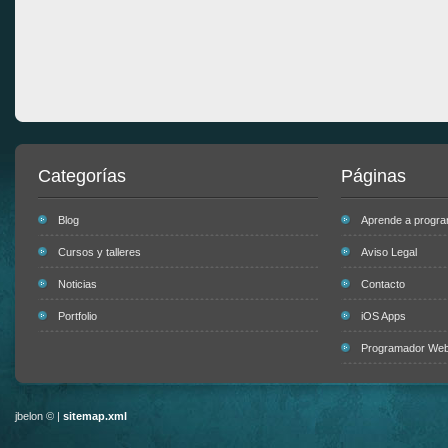
Categorías
Páginas
Blog
Aprende a progr
Cursos y talleres
Aviso Legal
Noticias
Contacto
Portfolio
iOS Apps
Programador Web 
jbelon © |
sitemap.xml