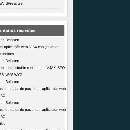
WordPress test
ntarios recientes
uan Belón
en
ni aplicación web AJAX con gestor de
ntenidos
uan Belón
en
b administrable con intranet, AJAX, SEO,
SS, WYSIWYG
uan Belón
en
se de datos de pacientes, aplicación web
JAX
uan Belón
en
se de datos de pacientes, aplicación web
JAX
ik
en