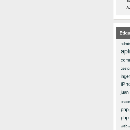
Ba
A
Etiq
admin
apl
com
gesto
ingen
iPh
juan
osco
php
php
web
s