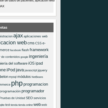
se de datos de pacientes, aplicación web
JAX
uetas
ajax
istracion
aplicaciones web
icacion web
cms
e-
CSS
framework
merce
flash
facebook
ingeniería
r de contenidos
google
iOS
ipad
iería del software
one
iPod
java
jquery
javascript
 belon
módulos
mysql
NetBeans
php
programacion
mmerce
programador
programación
SEO
servicios
Pruebas de Unidad
web
test
web
qlite
tienda
tienda online