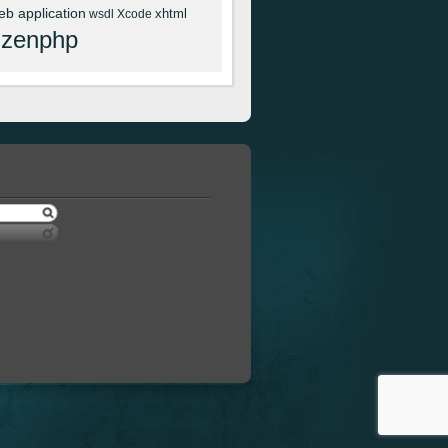
eb application
xhtml
wsdl
Xcode
zenphp