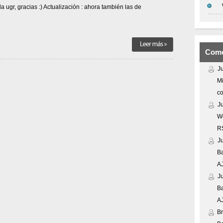
 ugr, gracias :) Actualización : ahora también las de
Come
J
Mi
co
J
We
R
J
Ba
A
J
Ba
A
Br