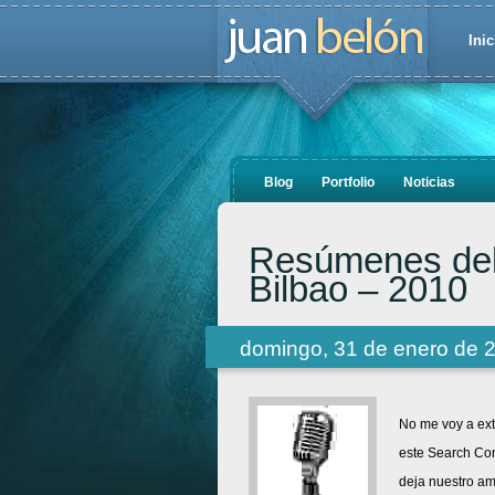
Inic
Blog
Portfolio
Noticias
Resúmenes del
Bilbao – 2010
domingo, 31 de enero de 
No me voy a ext
este Search Con
deja nuestro am