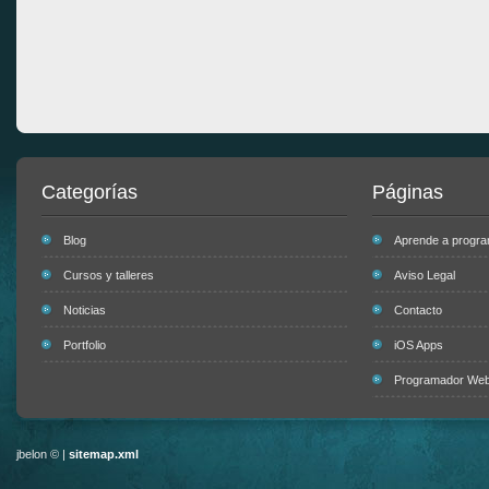
Categorías
Páginas
Blog
Aprende a progr
Cursos y talleres
Aviso Legal
Noticias
Contacto
Portfolio
iOS Apps
Programador Web 
jbelon © |
sitemap.xml