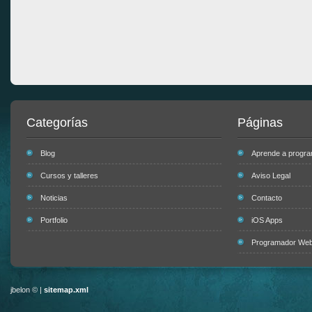
Categorías
Páginas
Blog
Aprende a progr
Cursos y talleres
Aviso Legal
Noticias
Contacto
Portfolio
iOS Apps
Programador Web 
jbelon © |
sitemap.xml