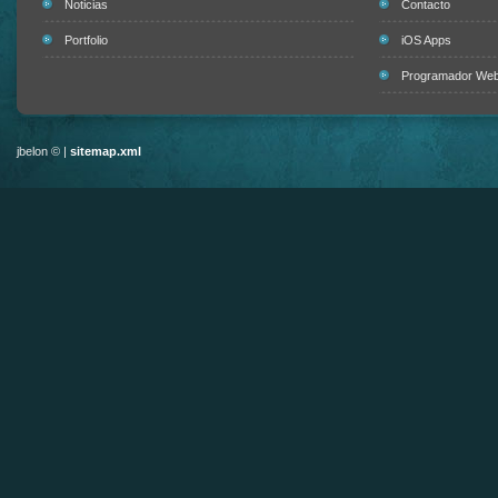
Noticias
Contacto
Portfolio
iOS Apps
Programador Web 
jbelon © |
sitemap.xml