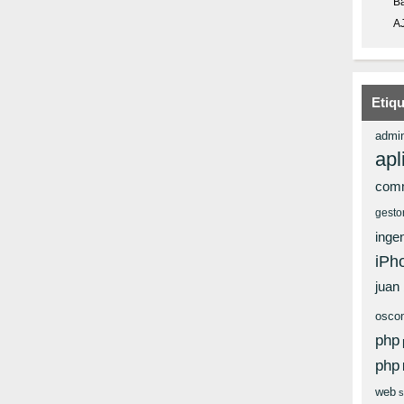
Ba
A
Etiq
admin
apl
com
gesto
ingen
iPh
juan
osco
php
php
web
s