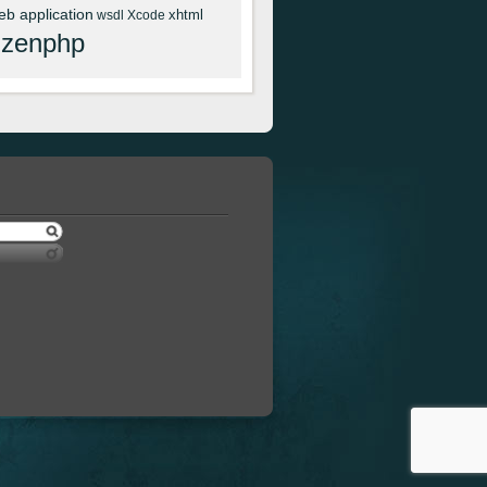
eb application
xhtml
wsdl
Xcode
zenphp