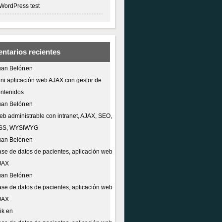
WordPress test
ntarios recientes
uan Belón
en
ni aplicación web AJAX con gestor de
ntenidos
uan Belón
en
b administrable con intranet, AJAX, SEO,
SS, WYSIWYG
uan Belón
en
se de datos de pacientes, aplicación web
JAX
uan Belón
en
se de datos de pacientes, aplicación web
JAX
ik
en