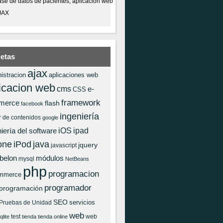
se de datos de pacientes, aplicación web
JAX
uetas
ajax
istracion
aplicaciones web
icacion web
cms
e-
CSS
framework
merce
flash
facebook
ingeniería
r de contenidos
google
iOS
ipad
iería del software
one
iPod
java
jquery
javascript
 belon
módulos
mysql
NetBeans
php
programacion
mmerce
programador
programación
SEO
servicios
Pruebas de Unidad
web
test
web
qlite
tienda
tienda online