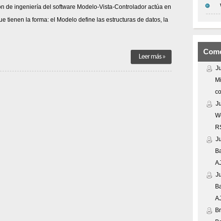
ón de ingeniería del software Modelo-Vista-Controlador actúa en
e tienen la forma: el Modelo define las estructuras de datos, la
Come
J
Mi
co
J
We
R
J
Ba
A
J
Ba
A
Br