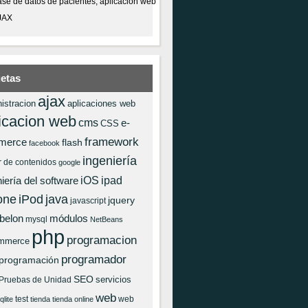
se de datos de pacientes, aplicación web
JAX
uetas
ajax
istracion
aplicaciones web
icacion web
cms
e-
CSS
framework
merce
flash
facebook
ingeniería
r de contenidos
google
iOS
ipad
iería del software
one
iPod
java
jquery
javascript
 belon
módulos
mysql
NetBeans
php
programacion
mmerce
programador
programación
SEO
servicios
Pruebas de Unidad
web
test
web
qlite
tienda
tienda online