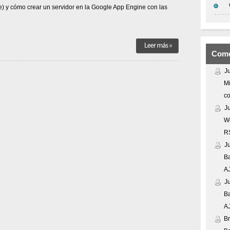
) y cómo crear un servidor en la Google App Engine con las
y
Google
Web
Toolkit
Come
J
Mi
co
J
We
R
J
Ba
A
J
Ba
A
Br