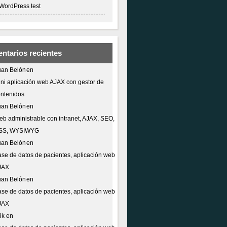
WordPress test
ntarios recientes
uan Belón
en
ni aplicación web AJAX con gestor de
ntenidos
uan Belón
en
b administrable con intranet, AJAX, SEO,
SS, WYSIWYG
uan Belón
en
se de datos de pacientes, aplicación web
JAX
uan Belón
en
se de datos de pacientes, aplicación web
JAX
ik
en