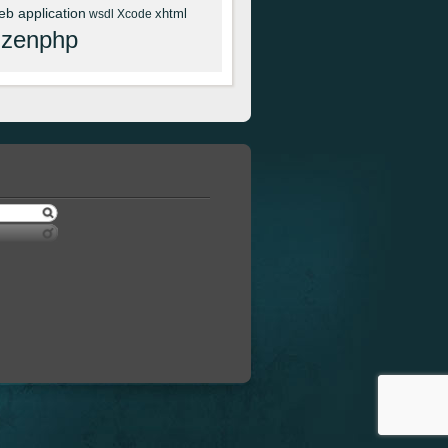
eb application
xhtml
wsdl
Xcode
zenphp