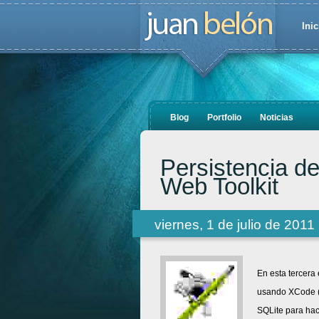
Inic
Blog
Portfolio
Noticias
Persistencia d
Web Toolkit
viernes, 1 de julio de 2011
En esta tercera
usando XCode (
SQLite para hac