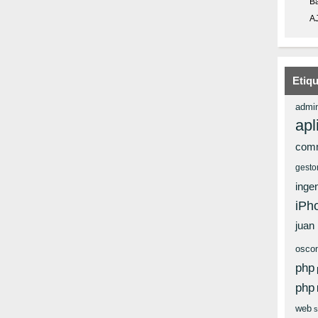
Ba
A
Etiq
admin
apl
com
gesto
ingen
iPh
juan
osco
php
php
web
s