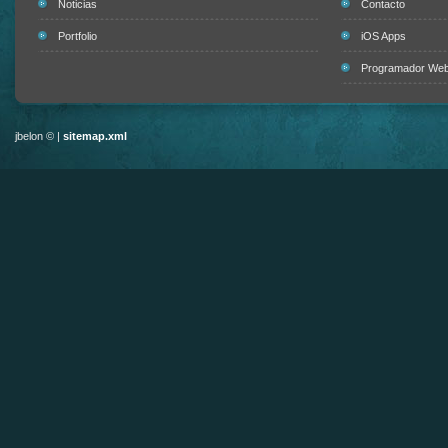
Noticias
Contacto
Portfolio
iOS Apps
Programador Web 
jbelon © |
sitemap.xml