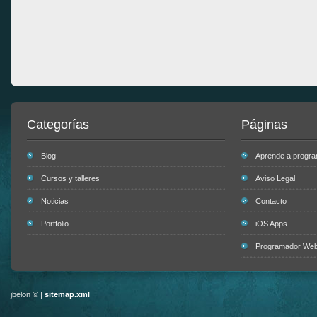
Categorías
Páginas
Blog
Aprende a progr
Cursos y talleres
Aviso Legal
Noticias
Contacto
Portfolio
iOS Apps
Programador Web 
jbelon © |
sitemap.xml