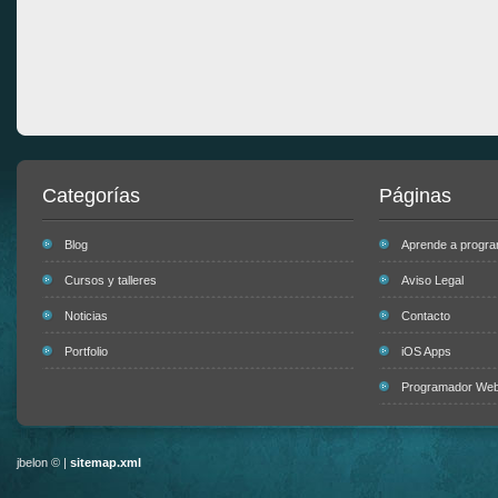
Categorías
Páginas
Blog
Aprende a progr
Cursos y talleres
Aviso Legal
Noticias
Contacto
Portfolio
iOS Apps
Programador Web 
jbelon © |
sitemap.xml