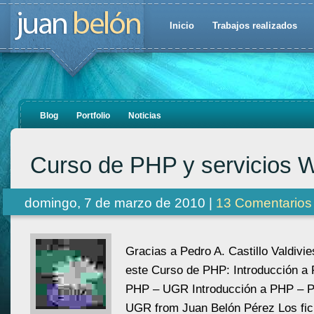
Inicio
Trabajos realizados
Blog
Portfolio
Noticias
Curso de PHP y servicios 
domingo, 7 de marzo de 2010 |
13 Comentarios
Gracias a Pedro A. Castillo Valdiv
este Curso de PHP: Introducción a
PHP – UGR Introducción a PHP – 
UGR from Juan Belón Pérez Los fic