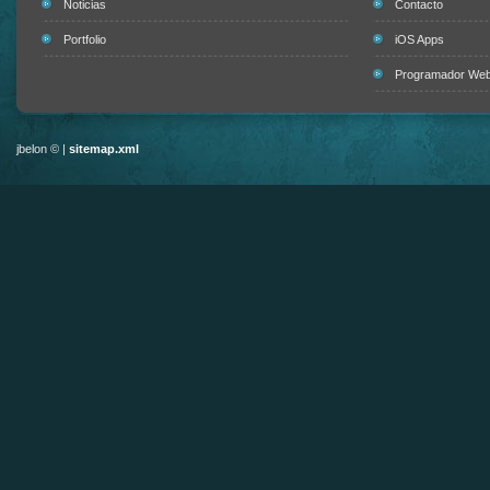
Noticias
Contacto
Portfolio
iOS Apps
Programador Web 
jbelon © |
sitemap.xml