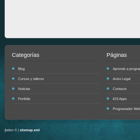
Categorías
Páginas
Blog
Aprende a progr
Cursos y talleres
Aviso Legal
Noticias
Contacto
Portfolio
iOS Apps
Programador Web 
jbelon © |
sitemap.xml